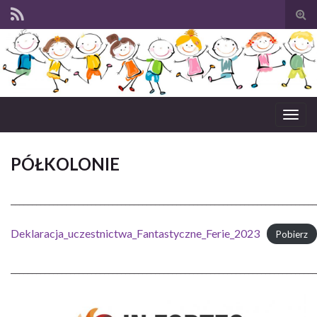
Tog
sear
for
Togg
navig
PÓŁKOLONIE
________________________________________________________________________
Deklaracja_uczestnictwa_Fantastyczne_Ferie_2023
Pobierz
________________________________________________________________________