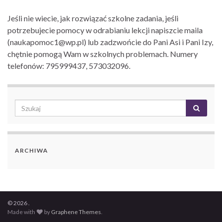
Jeśli nie wiecie, jak rozwiązać szkolne zadania, jeśli
potrzebujecie pomocy w odrabianiu lekcji napiszcie maila
(naukapomoc1@wp.pl) lub zadzwońcie do Pani Asi i Pani Izy,
chętnie pomogą Wam w szkolnych problemach. Numery
telefonów: 795999437, 573032096.
ARCHIWA
© 2026 .
Made with
by
Graphene Themes
.