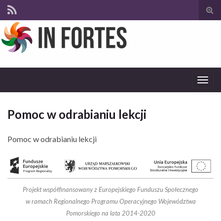
Tog
sear
for
Togg
navig
Pomoc w odrabianiu lekcji
Pomoc w odrabianiu lekcji
Projekt współfinansowany z Europejskiego Funduszu Społecznego
w ramach Regionalnego Programu Operacyjnego Województwa
Pomorskiego na lata 2014-2020